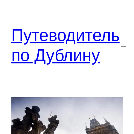
Перейти
к
содержимому
Путеводитель
по Дублину