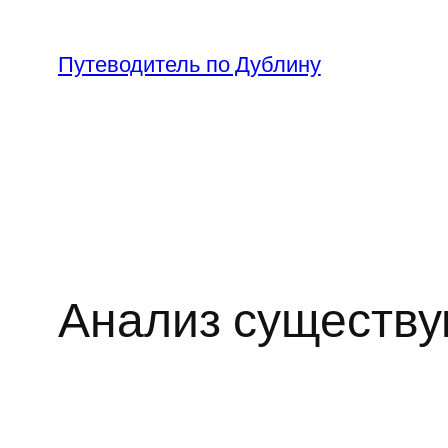
Перейти
к
Путеводитель по Дублину
содержимому
Анализ существу