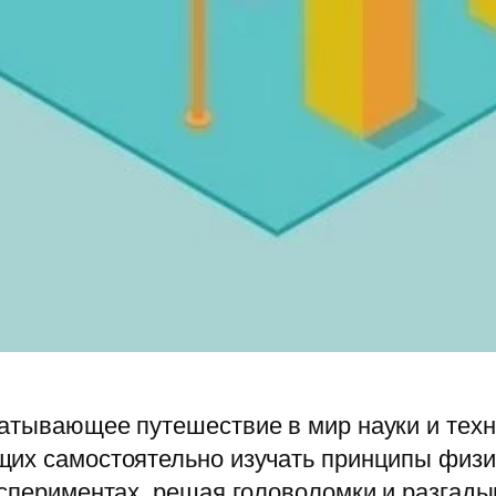
атывающее путешествие в мир науки и техн
их самостоятельно изучать принципы физик
кспериментах, решая головоломки и разгады