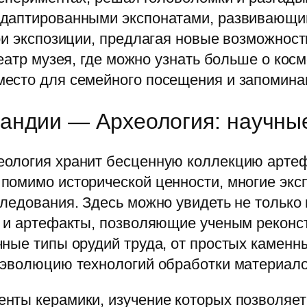
даптированными экспонатами, развивающим
ои экспозиции, предлагая новые возможност
театр музея, где можно узнать больше о кос
есто для семейного посещения и запоминаю
андии — Археология: научны
ология хранит бесценную коллекцию артеф
помимо исторической ценности, многие экс
следования. Здесь можно увидеть не тольк
 и артефакты, позволяющие ученым реконстр
чные типы орудий труда, от простых каменн
 эволюцию технологий обработки материало
нты керамики, изучение которых позволяет