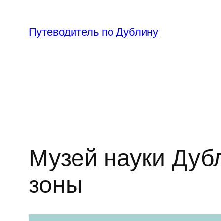
Перейти
к
Путеводитель по Дублину
содержимому
Музей науки Дуб
зоны