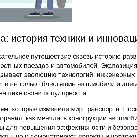
а: история техники и инновац
кательное путешествие сквозь историю разв
остных поездов и автомобилей. Экспозиция
казывает эволюцию технологий, инженерных 
ите не только блестящие автомобили и элег
на пике своей популярности.
м, которые изменили мир транспорта. Посе
горания, как менялись конструкции автомоби
ы для повышения эффективности и безопас
укты, но и демонстрирует проекты и чертежи