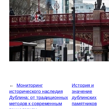
←
Мониторинг
История и
исторического наследия
значение
Дублина: от традиционных
дублинских
методов к современным
памятников