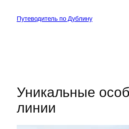
Перейти
к
Путеводитель по Дублину
содержимому
Уникальные особ
линии