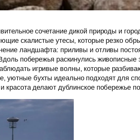
ивительное сочетание дикой природы и город
яющие скалистые утесы, которые резко обр
енение ландшафта: приливы и отливы постоя
 Вдоль побережья раскинулись живописные 
блюдать игривые волны, которые разбиваю
 уютные бухты идеально подходят для спо
ь и красота делают дублинское побережье 