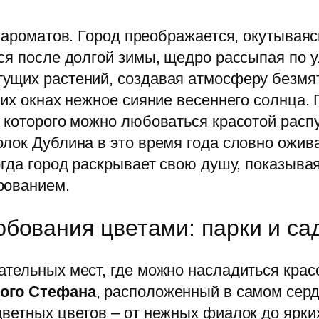
и ароматов. Город преображается, окутывая
ся после долгой зимы, щедро рассыпая по у
ущих растений, создавая атмосферу безмят
оих окнах нежное сияние весеннего солнца.
я которого можно любоваться красотой рас
лок Дублина в это время года словно ожива
огда город раскрывает свою душу, показыва
рованием.
бования цветами: парки и са
тельных мест, где можно насладиться крас
ого Стефана
, расположенный в самом серд
ветных цветов – от нежных фиалок до ярких