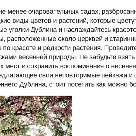
не менее очаровательных садах, разбросанн
ие виды цветов и растений, которые цвету
е уголки Дублина и наслаждайтесь красото
, расположенные около церквей и старинны
 по красоте и редкости растения. Проведит
ками весенней природы. Не забудьте взять
ых мест и сохранить воспоминания о весен
предлагающее свои неповторимые пейзажи и 
ннего Дублина, стоит посетить как можно б