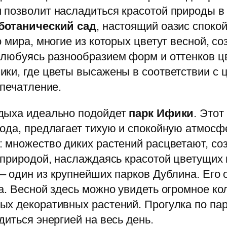
 позволит насладиться красотой природы в 
ботанический сад
, настоящий оазис споко
 мира, многие из которых цветут весной, с
 любуясь разнообразием форм и оттенков ц
ки, где цветы высажены в соответствии с 
впечатление.
тдыха идеально подойдет
парк Ифики
. Этот
ода, предлагает тихую и спокойную атмосф
: множество диких растений расцветают, с
 природой, наслаждаясь красотой цветущих 
– один из крупнейших парков Дублина. Его
а. Весной здесь можно увидеть огромное ко
ых декоративных растений. Прогулка по па
иться энергией на весь день.