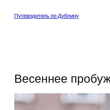
Перейти
к
Путеводитель по Дублину
содержимому
Весеннее пробуж