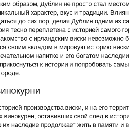
им образом, Дублин не просто стал местом
икальный характер, вкус и традиции. Влиян
ться до сих пор, делая Дублин одним из са
рия тесно переплетена с историей самого г
акомство с ирландским виски невозможно б
тся своим вкладом в мировую историю виски,
чательном напитке и его богатом наследии
рикоснуться к истории и попробовать самы
городе.
винокурни
сторией производства виски, и на его терри
винокурен, оставивших свой след в истории
 их наследие продолжает жить в памяти и в