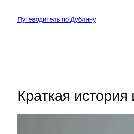
Перейти
к
Путеводитель по Дублину
содержимому
Краткая история 