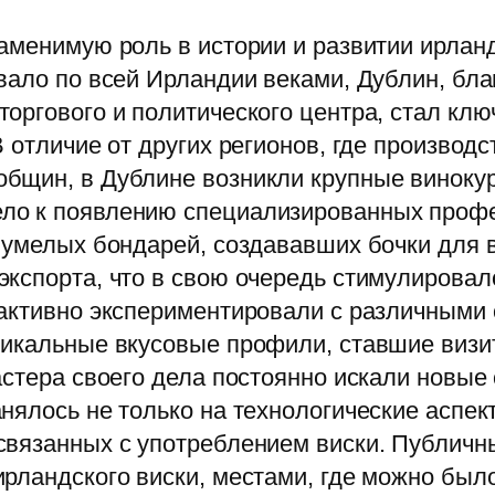
аменимую роль в истории и развитии ирланд
вало по всей Ирландии веками, Дублин, бл
оргового и политического центра, стал кл
 отличие от других регионов, где производ
бщин, в Дублине возникли крупные винокур
ло к появлению специализированных профе
о умелых бондарей, создававших бочки для
кспорта, что в свою очередь стимулировал
 активно экспериментировали с различными 
икальные вкусовые профили, ставшие визит
астера своего дела постоянно искали новые
нялось не только на технологические аспект
связанных с употреблением виски. Публичн
рландского виски, местами, где можно было