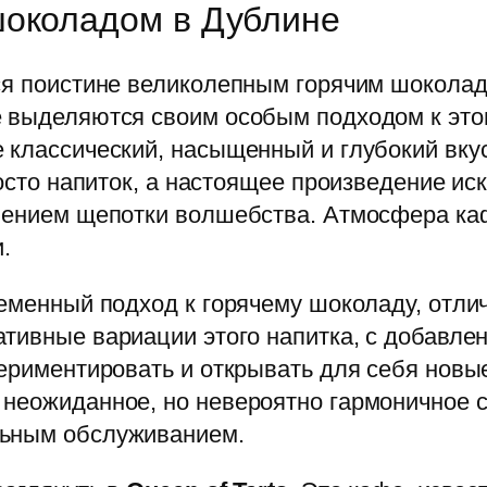
шоколадом в Дублине
ся поистине великолепным горячим шоколадо
е выделяются своим особым подходом к это
 классический, насыщенный и глубокий вку
осто напиток, а настоящее произведение иск
лением щепотки волшебства. Атмосфера каф
.
ременный подход к горячему шоколаду, отл
ативные вариации этого напитка, с добавле
периментировать и открывать для себя новы
неожиданное, но невероятно гармоничное с
льным обслуживанием.