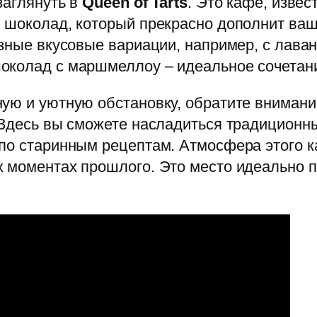
заглянуть в
Queen of Tarts
. Это кафе, изве
 шоколад, который прекрасно дополнит ваш 
азные вкусовые вариации, например, с лава
околад с маршмеллоу – идеальное сочетани
ную и уютную обстановку, обратите вниман
. Здесь вы сможете насладиться традицион
по старинным рецептам. Атмосфера этого ка
х моментах прошлого. Это место идеально 